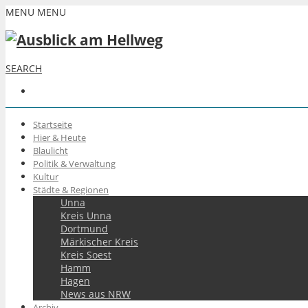
MENU
MENU
SEARCH
Startseite
Hier & Heute
Blaulicht
Politik & Verwaltung
Kultur
Städte & Regionen
Unna
Kreis Unna
Dortmund
Märkischer Kreis
Kreis Soest
Hamm
Hagen
News aus NRW
Archiv