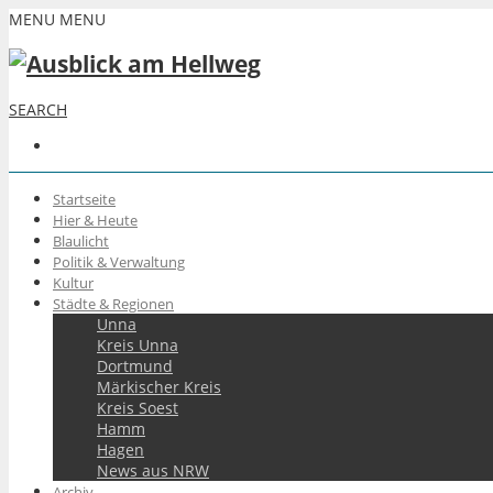
MENU
MENU
SEARCH
Startseite
Hier & Heute
Blaulicht
Politik & Verwaltung
Kultur
Städte & Regionen
Unna
Kreis Unna
Dortmund
Märkischer Kreis
Kreis Soest
Hamm
Hagen
News aus NRW
Archiv