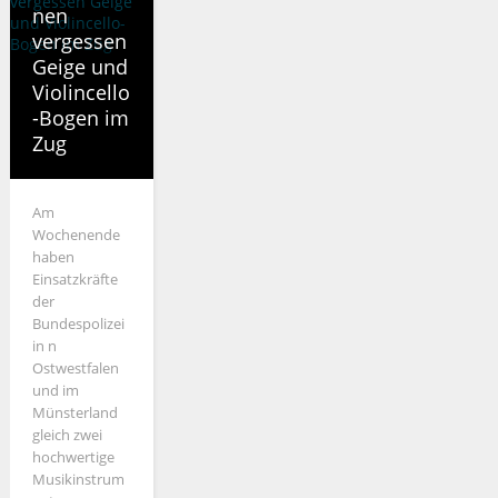
nen
vergessen
Geige und
Violincello
-Bogen im
Zug
Am
Wochenende
haben
Einsatzkräfte
der
Bundespolizei
in n
Ostwestfalen
und im
Münsterland
gleich zwei
hochwertige
Musikinstrum