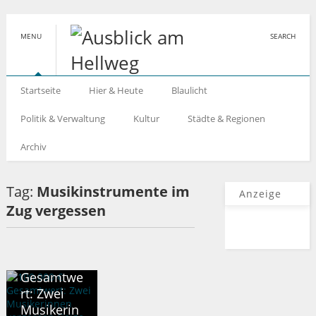
MENU
SEARCH
Startseite
Hier & Heute
Blaulicht
Politik & Verwaltung
Kultur
Städte & Regionen
Archiv
Tag:
Musikinstrumente im
Anzeige
Zug vergessen
BAHN
100.000 €
Gesamtwe
rt: Zwei
Musikerin