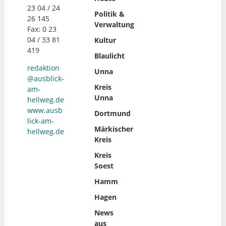
23 04 / 24
Politik &
26 145
Verwaltung
Fax: 0 23
04 / 33 81
Kultur
419
Blaulicht
redaktion
Unna
@ausblick-
Kreis
am-
Unna
hellweg.de
www.ausb
Dortmund
lick-am-
Märkischer
hellweg.de
Kreis
Kreis
Soest
Hamm
Hagen
News
aus