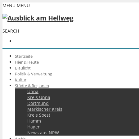
MENU
MENU
SEARCH
Startseite
Hier & Heute
Blaulicht
Politik & Verwaltung
Kultur
Städte & Regionen
Unna
Kreis Unna
Dortmund
Märkischer Kreis
Kreis Soest
Hamm
Hagen
News aus NRW
Archiv