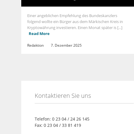
Einer angeblichen Empfehlung des Bundeskanzlers
folgend wollte ein Bürger aus dem Märkischen Kreis in
Kryptowährung investieren. Einen Monat später is [...]
Read More
Redaktion
7. Dezember 2025
Kontaktieren Sie uns
Telefon: 0 23 04 / 24 26 145
Fax: 0 23 04 / 33 81 419