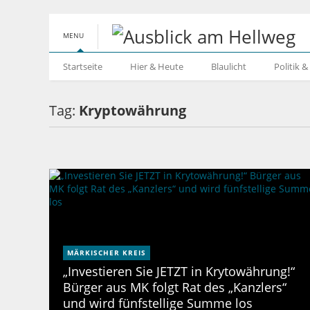
MENU
Startseite
Hier & Heute
Blaulicht
Politik 
Tag:
Kryptowährung
MÄRKISCHER KREIS
„Investieren Sie JETZT in Krytowährung!“
Bürger aus MK folgt Rat des „Kanzlers“
und wird fünfstellige Summe los