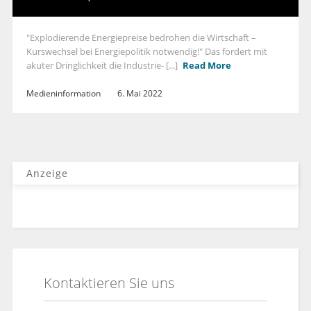
"Explodierende Energiepreise bedrohen die Wirtschaft –
Kurswechsel bei Energiepolitik notwendig!" Das fordert mit
akuter Dringlichkeit die Industrie- [...]
Read More
Medieninformation
6. Mai 2022
Anzeige
Kontaktieren Sie uns