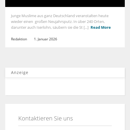
Junge Muslime aus ganz Deutschland veranstalten heute
wieder einen großen Neujahrsputz. In über 240 Orten,
darunter auch Iserlohn, säubern sie die St [...]
Read More
Redaktion
1. Januar 2026
Anzeige
Kontaktieren Sie uns