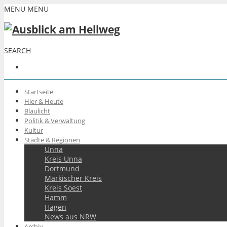
MENU
MENU
SEARCH
Startseite
Hier & Heute
Blaulicht
Politik & Verwaltung
Kultur
Städte & Regionen
Unna
Kreis Unna
Dortmund
Märkischer Kreis
Kreis Soest
Hamm
Hagen
News aus NRW
Archiv