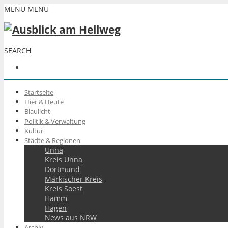
MENU
MENU
SEARCH
Startseite
Hier & Heute
Blaulicht
Politik & Verwaltung
Kultur
Städte & Regionen
Unna
Kreis Unna
Dortmund
Märkischer Kreis
Kreis Soest
Hamm
Hagen
News aus NRW
Archiv