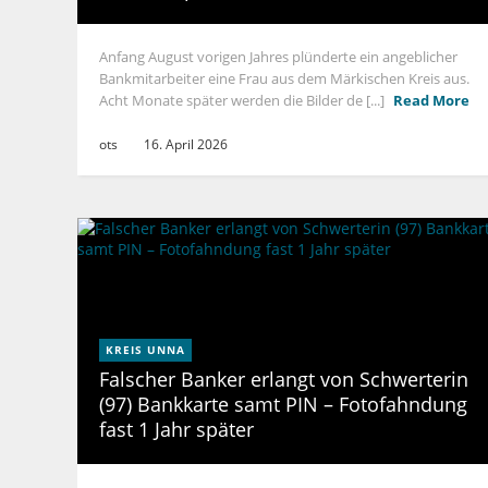
Anfang August vorigen Jahres plünderte ein angeblicher
Bankmitarbeiter eine Frau aus dem Märkischen Kreis aus.
Acht Monate später werden die Bilder de [...]
Read More
ots
16. April 2026
KREIS UNNA
Falscher Banker erlangt von Schwerterin
(97) Bankkarte samt PIN – Fotofahndung
fast 1 Jahr später