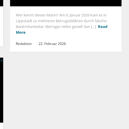
Wer kennt diesen Mann? Am 6. Januar 2026 kam es in
Lippstadt zu mehreren Betrugsdelikten durch falsche
Bankmitarbeiter. Betrüger riefen gezielt Sen [...]
Read
More
Redaktion
22. Februar 2026