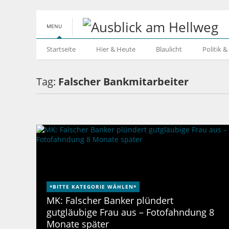
MENU
Startseite
Hier & Heute
Blaulicht
Politik 
Tag:
Falscher Bankmitarbeiter
*BITTE KATEGORIE WÄHLEN*
MK: Falscher Banker plündert
gutgläubige Frau aus – Fotofahndung 8
Monate später