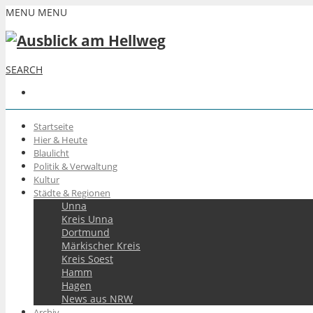
MENU
MENU
SEARCH
Startseite
Hier & Heute
Blaulicht
Politik & Verwaltung
Kultur
Städte & Regionen
Unna
Kreis Unna
Dortmund
Märkischer Kreis
Kreis Soest
Hamm
Hagen
News aus NRW
Archiv