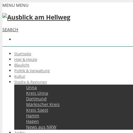
MENU
MENU
SEARCH
Startseite
Hier & Heute
Blaulicht
Politik & Verwaltung
Kultur
Städte & Regionen
Unna
Kreis Unna
Dortmund
Märkischer Kreis
Kreis Soest
Hamm
Hagen
News aus NRW
Archiv