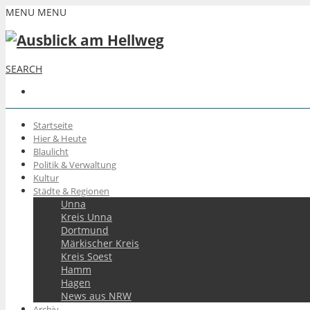
MENU
MENU
SEARCH
Startseite
Hier & Heute
Blaulicht
Politik & Verwaltung
Kultur
Städte & Regionen
Unna
Kreis Unna
Dortmund
Märkischer Kreis
Kreis Soest
Hamm
Hagen
News aus NRW
Archiv