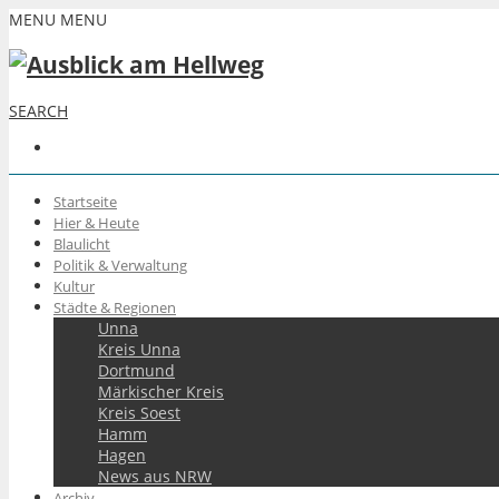
MENU
MENU
SEARCH
Startseite
Hier & Heute
Blaulicht
Politik & Verwaltung
Kultur
Städte & Regionen
Unna
Kreis Unna
Dortmund
Märkischer Kreis
Kreis Soest
Hamm
Hagen
News aus NRW
Archiv