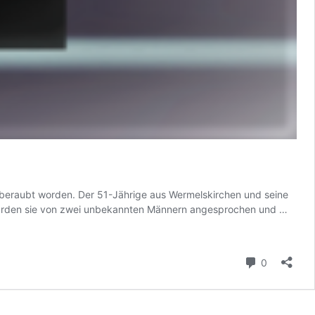
ay beraubt worden. Der 51-Jährige aus Wermelskirchen und seine
Raubü
i wurden sie von zwei unbekannten Männern angesprochen und …
auf
Paar
in
Kommenta
0
Soest
Altsta